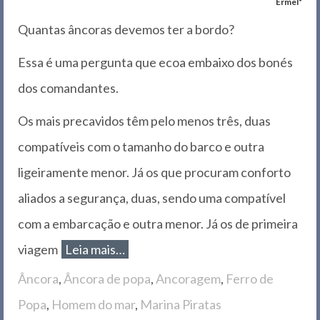
Ermel*
Quantas âncoras devemos ter a bordo?
Essa é uma pergunta que ecoa embaixo dos bonés
dos comandantes.
Os mais precavidos têm pelo menos três, duas
compatíveis com o tamanho do barco e outra
ligeiramente menor. Já os que procuram conforto
aliados a segurança, duas, sendo uma compatível
com a embarcação e outra menor. Já os de primeira
viagem
Leia mais…
Âncora
,
Âncora de popa
,
Ancoragem
,
Ferro de
Popa
,
Homem do mar
,
Marina Piratas