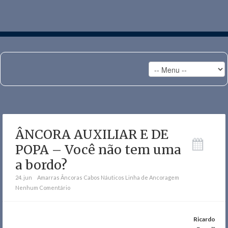
ÂNCORA AUXILIAR E DE
POPA – Você não tem uma
a bordo?
24. jun
Amarras
Âncoras
Cabos Náuticos
Linha de Ancoragem
Nenhum Comentário
Ricardo