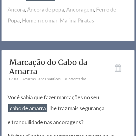
Âncora
,
Âncora de popa
,
Ancoragem
,
Ferro de
Popa
,
Homem do mar
,
Marina Piratas
Marcação do Cabo da
Amarra
07. mai
Amarras
Cabos Náuticos
3 Comentários
Você sabia que fazer marcações no seu
cabo de amarra
lhe traz mais segurança
e tranquilidade nas ancoragens?
Muitos clientes, ao comprar uma amarra nova,