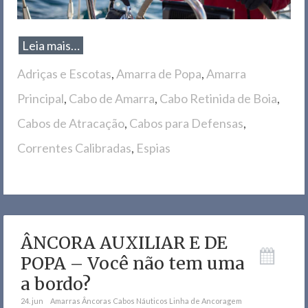
Leia mais…
Adriças e Escotas
,
Amarra de Popa
,
Amarra
Principal
,
Cabo de Amarra
,
Cabo Retinida de Boia
,
Cabos de Atracação
,
Cabos para Defensas
,
Correntes Calibradas
,
Espias
ÂNCORA AUXILIAR E DE
POPA – Você não tem uma
a bordo?
24. jun
Amarras
Âncoras
Cabos Náuticos
Linha de Ancoragem