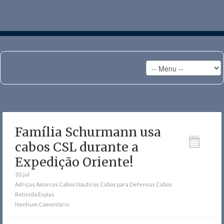
Família Schurmann usa
cabos CSL durante a
Expedição Oriente!
20. jul
Adriças
Amarras
Cabos Náuticos
Cabos para Defensas
Cabos
Retinida
Espias
Nenhum Comentário