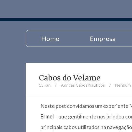
Home
Empresa
Cabos do Velame
15. jan
/
Adriças
Cabos Náuticos
/
Nenhum 
Neste post convidamos um experiente “ca
Ermel
– que gentilmente nos brindou c
principais cabos utilizados na navegação 