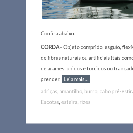
Confira abaixo.
CORDA
– Objeto comprido, esguio, flexí
de fibras naturais ou artificiais (tais com
de arames, unidos e torcidos ou trançados
prender.
Leia mais…
adriças
,
amantilho
,
burro
,
cabo pré-estir
Escotas
,
esteira
,
rizes