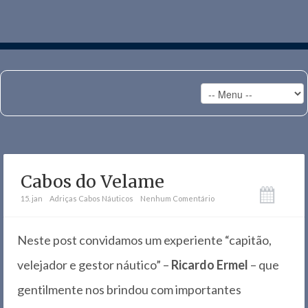
Cabos do Velame
15. jan
Adriças
Cabos Náuticos
Nenhum Comentário
Neste post convidamos um experiente “capitão,
velejador e gestor náutico” –
Ricardo Ermel
– que
gentilmente nos brindou com importantes