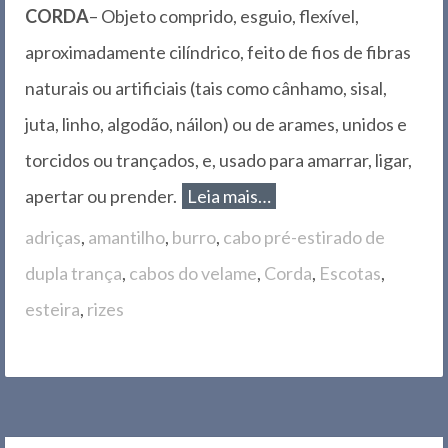
CORDA
– Objeto comprido, esguio, flexível,
aproximadamente cilíndrico, feito de fios de fibras
naturais ou artificiais (tais como cânhamo, sisal,
juta, linho, algodão, náilon) ou de arames, unidos e
torcidos ou trançados, e, usado para amarrar, ligar,
apertar ou prender.
Leia mais…
adriças
,
amantilho
,
burro
,
cabo pré-estirado de
dupla trança
,
cabos do velame
,
Corda
,
Escotas
,
esteira
,
rizes