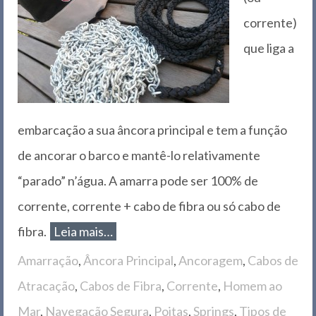
corrente)
que liga a
embarcação a sua âncora principal e tem a função
de ancorar o barco e mantê-lo relativamente
“parado” n’água. A amarra pode ser 100% de
corrente, corrente + cabo de fibra ou só cabo de
fibra.
Leia mais…
Amarração
,
Âncora Principal
,
Ancoragem
,
Cabos de
Atracação
,
Cabos de Fibra
,
Corrente
,
Homem ao
Mar
,
Navegação Segura
,
Poitas
,
Springs
,
Tipos de