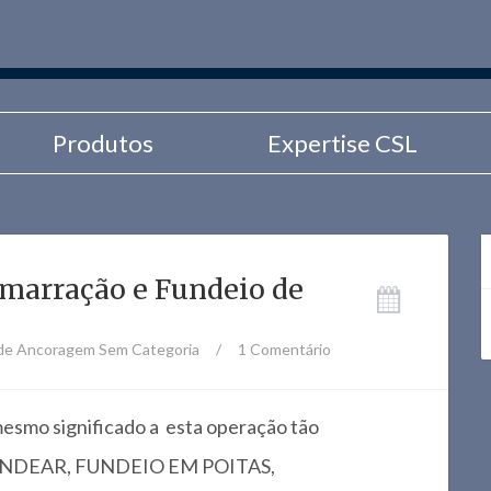
Produtos
Expertise CSL
marração e Fundeio de
 de Ancoragem
Sem Categoria
/
1 Comentário
mesmo significado a esta operação tão
. FUNDEAR, FUNDEIO EM POITAS,