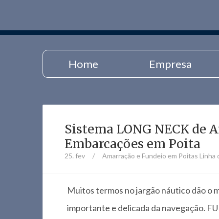
Home
Empresa
Sistema LONG NECK de A
Embarcações em Poita
25. fev
/
Amarração e Fundeio em Poitas
Linha
Muitos termos no jargão náutico dão o 
importante e delicada da navegação