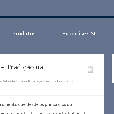
Produtos
Expertise CSL
 – Tradição na
 Retinida + Cabo Atracação
Sem Categoria
/
trumento que desde os primórdios da
ões na hora da atracação no porto. Fabricada