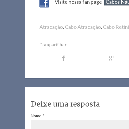
Visite nossa fan page
Cabos Náu
Atracação
,
Cabo Atracação
,
Cabo Retin
Compartilhar
Deixe uma resposta
Nome
*