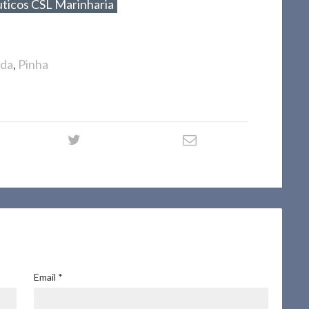
ticos CSL Marinharia
ida
,
Pinha
Email
*