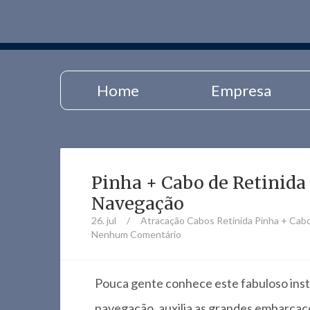
Home
Empresa
Pinha + Cabo de Retinida
Navegação
26. jul
/
Atracação
Cabos Retinida
Pinha + Cabo
Nenhum Comentário
Pouca gente conhece este fabuloso ins
navegação, auxilia as grandes embarcaç