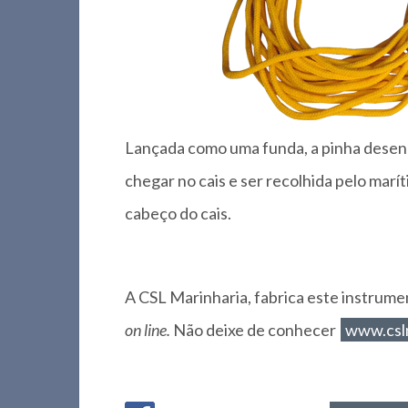
Lançada como uma funda, a pinha desen
chegar no cais e ser recolhida pelo marí
cabeço do cais.
A CSL Marinharia, fabrica este instrumen
on line.
Não deixe de conhecer
www.cslm